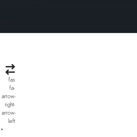
VITESSE DE POINTE
PRIX
fas
fa-
arrow-
right-
arrow-
left