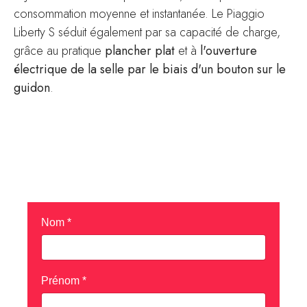
consommation moyenne et instantanée. Le Piaggio
Liberty S séduit également par sa capacité de charge,
grâce au pratique
plancher plat
et à
l'ouverture
électrique de la selle par le biais d'un bouton sur le
guidon
.
Demander un essai pour le
PIAGGIO LIBERTY S 125
Nom
*
Prénom
*