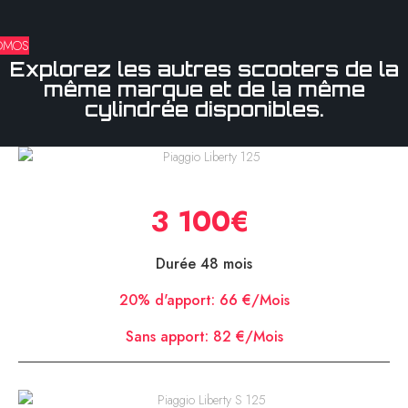
OMOS
Explorez les autres scooters de la
même marque et de la même
cylindrée disponibles.
Piaggio Liberty 125
3 100€
Durée 48 mois
20% d'apport:
66 €/Mois
Sans apport:
82 €/Mois