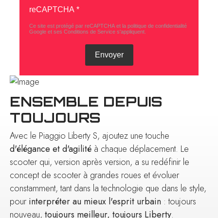
reCAPTCHA
*
Ce site est protégé par reCAPTCHA et la politique de confidentialité
Google
et
ses Conditions de Service
s'appliquent.
Envoyer
ENSEMBLE DEPUIS
TOUJOURS
Avec le Piaggio Liberty S, ajoutez une touche
d'élégance et d'agilité
à chaque déplacement. Le
scooter qui, version après version, a su redéfinir le
concept de scooter à grandes roues et évoluer
constamment, tant dans la technologie que dans le style,
pour
interpréter au mieux l'esprit urbain
: toujours
nouveau,
toujours meilleur, toujours Liberty
.