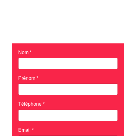
Demander un essai pour le
VESPA PRIMAVERA
ELETTRICA TECH 70
Nom
*
Prénom
*
Téléphone
*
Email
*