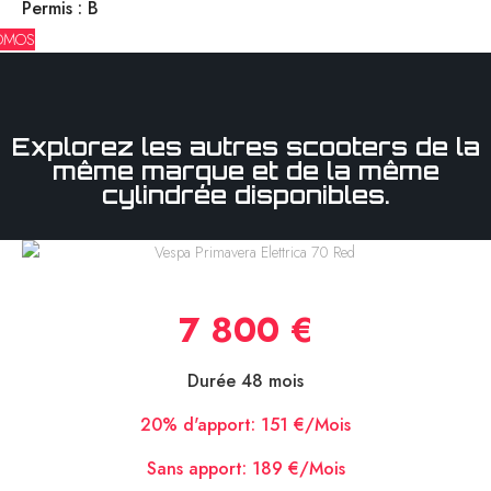
Permis : B
OMOS
Explorez les autres scooters de la
même marque et de la même
cylindrée disponibles.
Vespa Primavera Elettrica 70 Red
7 800 €
Durée 48 mois
20% d'apport:
151 €/Mois
Sans apport:
189 €/Mois