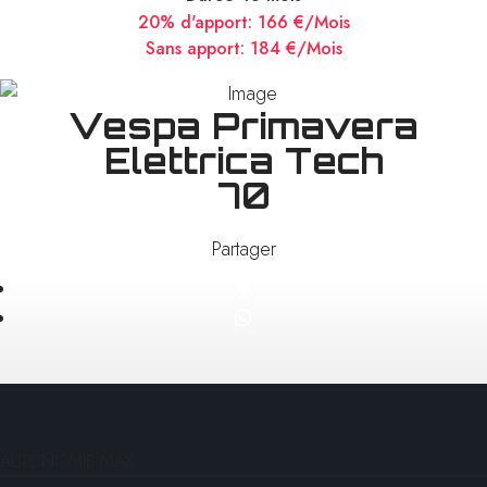
20% d'apport:
166 €/Mois
Sans apport:
184 €/Mois
Vespa Primavera
Elettrica Tech
70
Partager
AUTONOMIE MAX