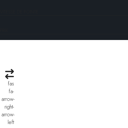
VITESSE DE POINTE
PRIX
fas
fa-
arrow-
right-
arrow-
left