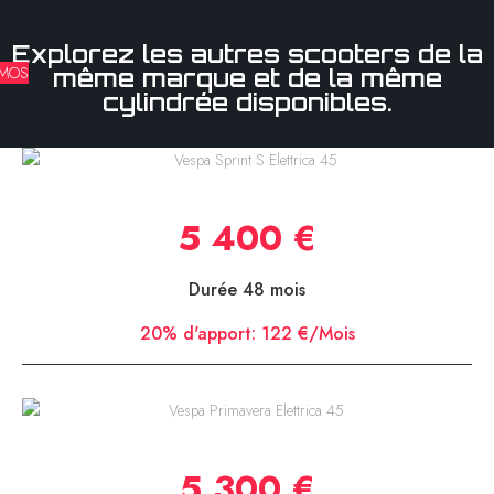
Explorez les autres scooters de la
MOS
même marque et de la même
cylindrée disponibles.
Vespa Sprint S Elettrica 45
5 400 €
Durée 48 mois
20% d'apport:
122 €/Mois
Vespa Primavera Elettrica 45
5 300 €