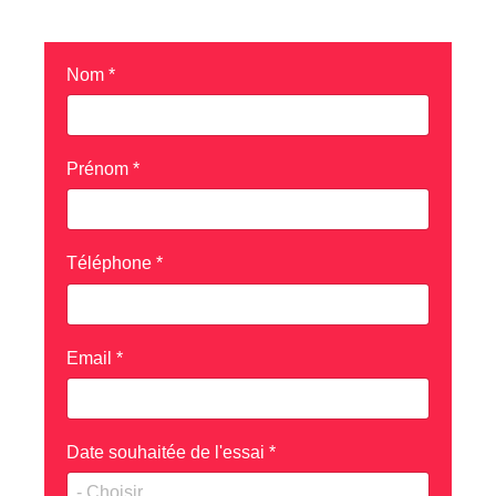
ELETTRICA 45
Nom
*
Prénom
*
Téléphone
*
Email
*
Date souhaitée de l'essai
*