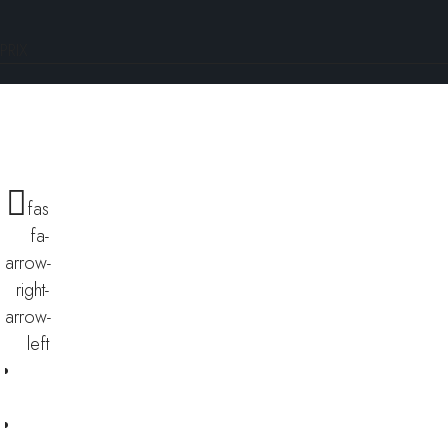
PRIX
fas
fa-
arrow-
right-
arrow-
left
Financer ce scooter